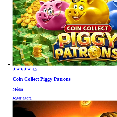
★★★★★
4.5
Coin Collect Piggy Patrons
Média
Jogar agora