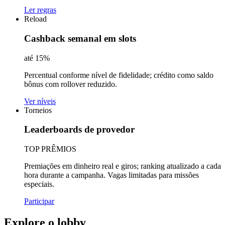
Ler regras
Reload
Cashback semanal em slots
até 15%
Percentual conforme nível de fidelidade; crédito como saldo
bônus com rollover reduzido.
Ver níveis
Torneios
Leaderboards de provedor
TOP PRÊMIOS
Premiações em dinheiro real e giros; ranking atualizado a cada
hora durante a campanha. Vagas limitadas para missões
especiais.
Participar
Explore o lobby