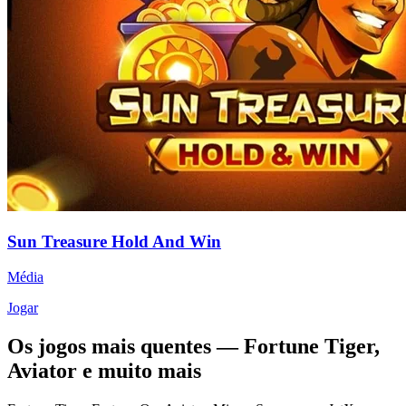
Sun Treasure Hold And Win
Média
Jogar
Os jogos mais quentes — Fortune Tiger,
Aviator e muito mais