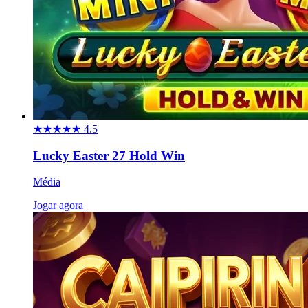
★★★★★
4.5
Lucky Easter 27 Hold Win
Média
Jogar agora