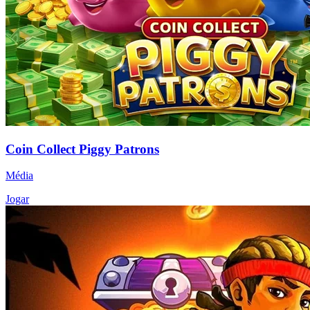
Coin Collect Piggy Patrons
Média
Jogar