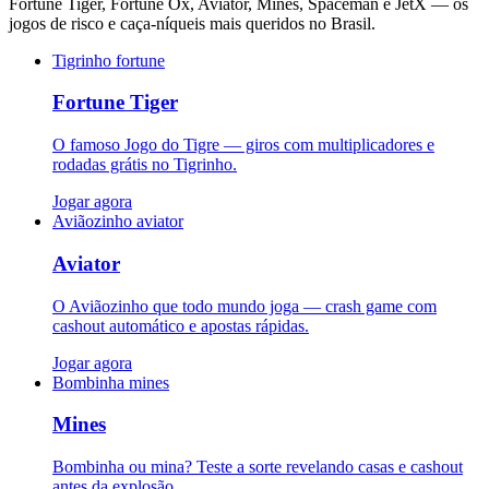
Fortune Tiger, Fortune Ox, Aviator, Mines, Spaceman e JetX — os
jogos de risco e caça-níqueis mais queridos no Brasil.
Tigrinho
fortune
Fortune Tiger
O famoso Jogo do Tigre — giros com multiplicadores e
rodadas grátis no Tigrinho.
Jogar agora
Aviãozinho
aviator
Aviator
O Aviãozinho que todo mundo joga — crash game com
cashout automático e apostas rápidas.
Jogar agora
Bombinha
mines
Mines
Bombinha ou mina? Teste a sorte revelando casas e cashout
antes da explosão.