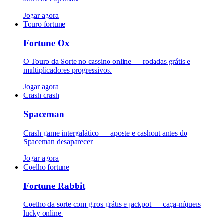
Jogar agora
Touro
fortune
Fortune Ox
O Touro da Sorte no cassino online — rodadas grátis e
multiplicadores progressivos.
Jogar agora
Crash
crash
Spaceman
Crash game intergalático — aposte e cashout antes do
Spaceman desaparecer.
Jogar agora
Coelho
fortune
Fortune Rabbit
Coelho da sorte com giros grátis e jackpot — caça-níqueis
lucky online.